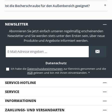
Ist die Becherschraube für den Außenbereich geeignet?
NEWSLETTER
Abonnieren Sie jetzt einfach unseren regelmäßig erscheinenden
Newsletter und Sie werden stets unter den Ersten sein, über neue
Produkte und Angebote informiert werden.
E-
Mail-
Adresse
*
Datenschutz
Ich habe die
Datenschutzbestimmungen
zur Kenntnis genommen und die
AGB
gelesen und bin mit ihnen einverstanden.
*
SERVICE-HOTLINE
SERVICE
INFORMATIONEN
ZAHLUNGS- UND VERSANDARTEN