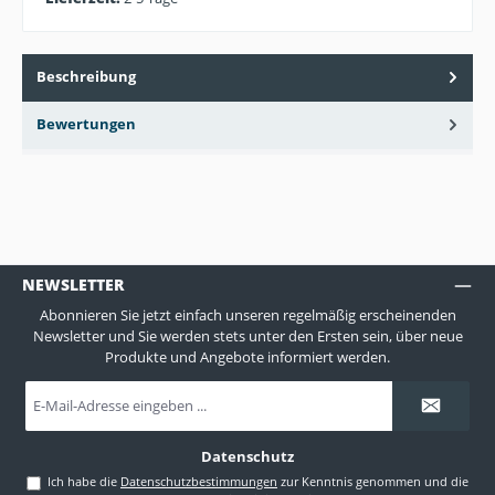
Beschreibung
Bewertungen
NEWSLETTER
Abonnieren Sie jetzt einfach unseren regelmäßig erscheinenden
Newsletter und Sie werden stets unter den Ersten sein, über neue
Produkte und Angebote informiert werden.
E-
Mail-
Adresse
*
Datenschutz
Ich habe die
Datenschutzbestimmungen
zur Kenntnis genommen und die