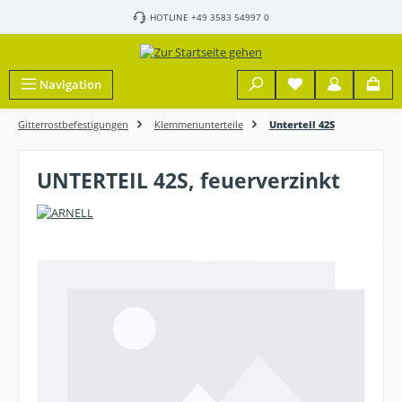
Zum Hauptinhalt springen
HOTLINE +49 3583 54997 0
Navigation
Gitterrostbefestigungen
Klemmenunterteile
Unterteil 42S
UNTERTEIL 42S, feuerverzinkt
Bildergalerie überspringen