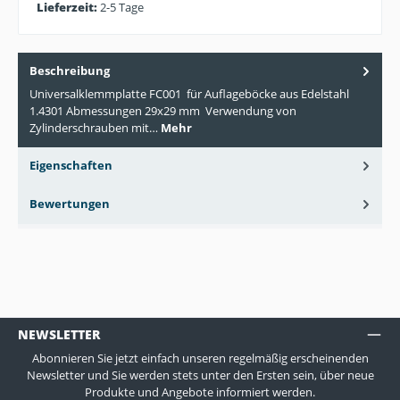
Lieferzeit:
2-5 Tage
Beschreibung
Universalklemmplatte FC001 für Auflageböcke aus Edelstahl
1.4301 Abmessungen 29x29 mm Verwendung von
Zylinderschrauben mit…
Mehr
Eigenschaften
Bewertungen
NEWSLETTER
Abonnieren Sie jetzt einfach unseren regelmäßig erscheinenden
Newsletter und Sie werden stets unter den Ersten sein, über neue
Produkte und Angebote informiert werden.