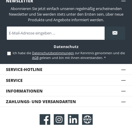
NEWSLETTER
Abonnieren Sie jetzt einfach unseren regelmäßig erscheinenden
Newsletter und Sie werden stets unter den Ersten sein, über neue
Produkte und Angebote informiert werden.
E-
Mail-
Adresse
*
Datenschutz
Ich habe die
Datenschutzbestimmungen
zur Kenntnis genommen und die
AGB
gelesen und bin mit ihnen einverstanden.
*
SERVICE-HOTLINE
SERVICE
INFORMATIONEN
ZAHLUNGS- UND VERSANDARTEN
Facebook
Instagram
LinkedIn
Website