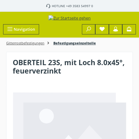
Zum Hauptinhalt springen
HOTLINE +49 3583 54997 0
Navigation
Gitterrostbefestigungen
Befestigungseinzelteile
OBERTEIL 23S, mit Loch 8.0x45°,
feuerverzinkt
Bildergalerie überspringen